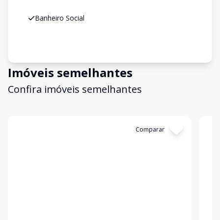
Banheiro Social
Imóveis semelhantes
Confira imóveis semelhantes
Cód:
478847
Comparar
Có