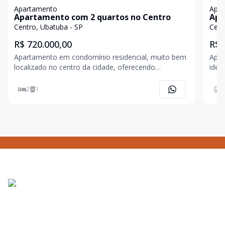
Apartamento
Apa
Apartamento com 2 quartos no Centro
Apa
Uba
Centro, Ubatuba - SP
Cent
R$ 720.000,00
R$ 
Apartamento em condomínio residencial, muito bem
Apar
localizado no centro da cidade, oferecendo
idea
praticidade e fácil acesso a comércios, serviços e
acess
principais vias. O imóvel conta com 2 quartos, sendo
cont
2
1
5
1 suíte, além de 1 banheiro social. Possui
soci
sala/cozinha
prop