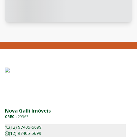
Nova Galli Imóveis
CRECI:
29963-J
(12) 97405-5699
(12) 97405-5699