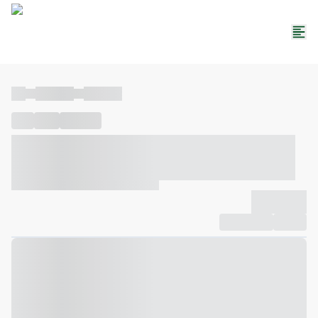
----
----- -----
----- -----
----
-----
---- ------
----- ----- -- ------ ---- ---- -- ----- ----- -----
--- ------
----- ----- -- ------ ----- ----- -- ------
-------------
Compartilhar
Favorito