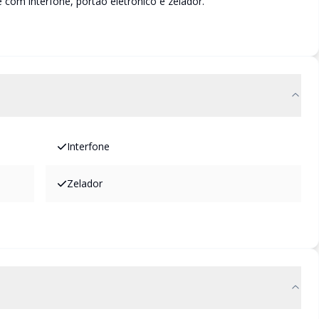
om interfone, portão eletrônico e zelador.
Interfone
Zelador