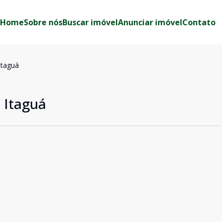
Home
Sobre nós
Buscar imóvel
Anunciar imóvel
Contato
Itaguá
 Itaguá