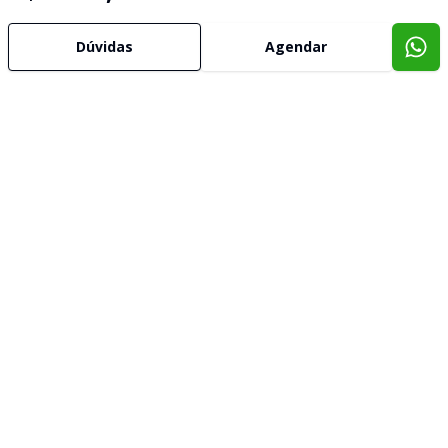
Dúvidas
Agendar
Imóveis semelhantes
Confira imóveis semelhantes