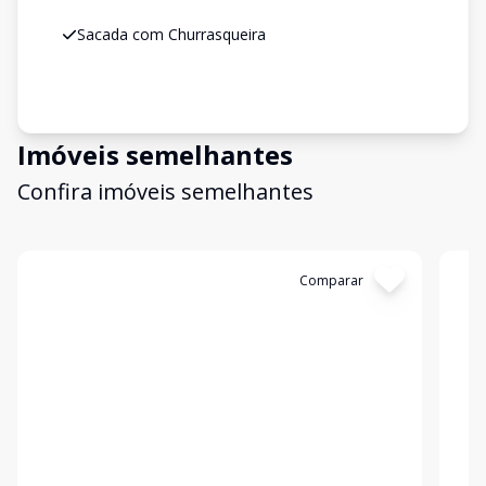
Sacada com Churrasqueira
Imóveis semelhantes
Confira imóveis semelhantes
Cód:
478210
Comparar
Có