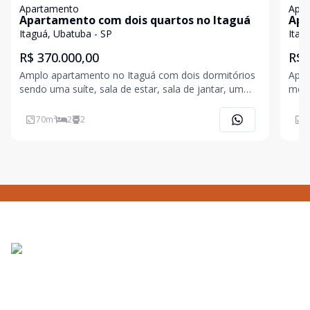
Apartamento
Apa
Apartamento com dois quartos no Itaguá
Apa
Gou
Itaguá, Ubatuba - SP
Itag
R$ 370.000,00
R$ 
Amplo apartamento no Itaguá com dois dormitórios
Apar
sendo uma suíte, sala de estar, sala de jantar, um
melh
banheiro social, cozinha, lavanderia, três sacadas,
de l
uma vaga de garagem coberta, armário náutico, 450
cozi
70
m²
2
2
6
metros da orla. O piso da sala requer reforma.
lava