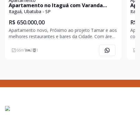
Apartamento
Apa
Apartamento no Itaguá com Varanda
Apa
Gourmet e Piscina.
con
Itaguá, Ubatuba - SP
Itag
R$ 650.000,00
R$ 
Apartamento novo, Próximo ao projeto Tamar e aos
Apar
melhores restaurantes e bares da Cidade. Com área
condom
de lazer na cobertura, dispõe: piscina, forno de pizza,
com 
cozinha aberta integrando sala de tv e de jantar,
jant
66
m²
2
1
7
lavanderia, banheiro social, 2 dormitórios sendo1
Área
Cond