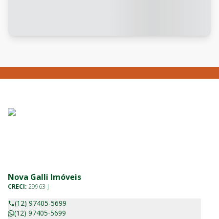
Nova Galli Imóveis
CRECI:
29963-J
(12) 97405-5699
(12) 97405-5699