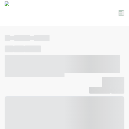
----
----- -----
----- -----
----
-----
---- ------
----- ----- -- ------ ---- ---- -- ----- ----- -----
--- ------
----- ----- -- ------ ----- ----- -- ------
-------------
Compartilhar
Favorito