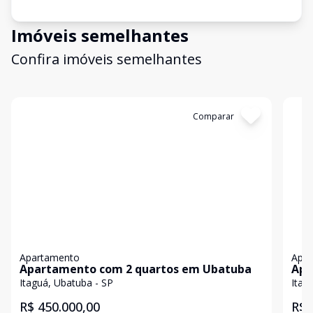
Imóveis semelhantes
Confira imóveis semelhantes
Cód:
478073
Comparar
Có
Apartamento
Apa
Apartamento com 2 quartos em Ubatuba
Apa
Itaguá, Ubatuba - SP
Itag
R$ 450.000,00
R$ 