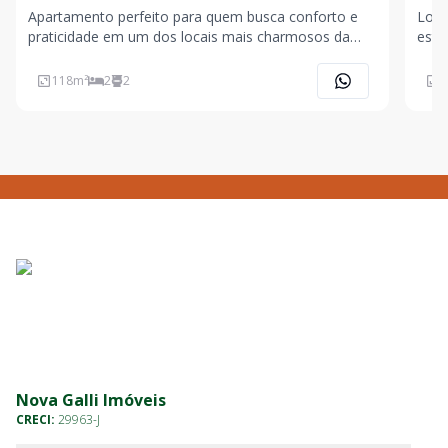
Apartamento perfeito para quem busca conforto e
Loca
praticidade em um dos locais mais charmosos da
este
cidade. Com um banheiro social e uma suíte, sala
suít
espaçosa e cozinha funcional, o imóvel atende
amer
118
m²
2
2
7
perfeitamente às suas necessidades para moradia ou
inde
lazer. A va
gara
Nova Galli Imóveis
CRECI:
29963-J