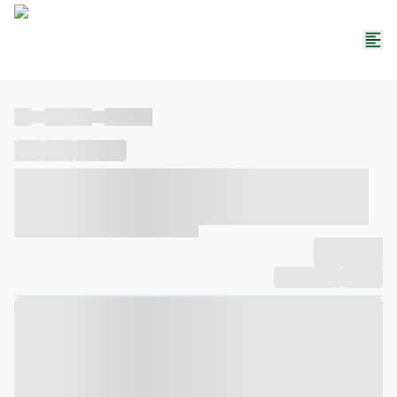
----
----- -----
----- -----
----
-----
---- ------
----- ----- -- ------ ---- ---- -- ----- ----- -----
--- ------
----- ----- -- ------ ----- ----- -- ------
-------------
Compartilhar
Favorito