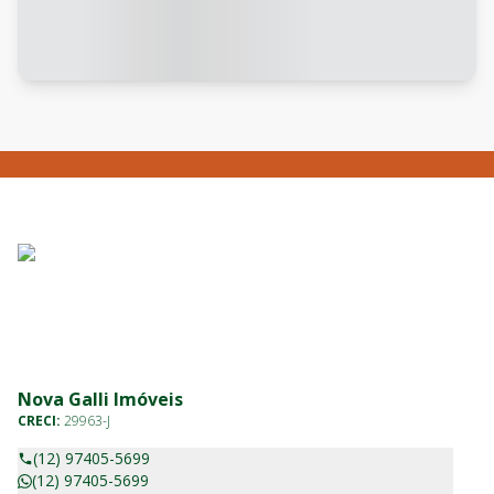
Nova Galli Imóveis
CRECI:
29963-J
(12) 97405-5699
(12) 97405-5699