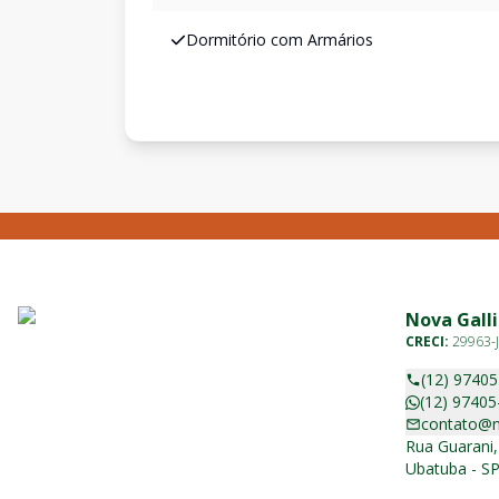
Dormitório com Armários
Nova Galli
CRECI:
29963-J
(12) 9740
(12) 97405
contato@n
Rua Guarani,
Ubatuba - SP