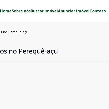
Home
Sobre nós
Buscar imóvel
Anunciar imóvel
Contato
s no Perequê-açu
os no Perequê-açu