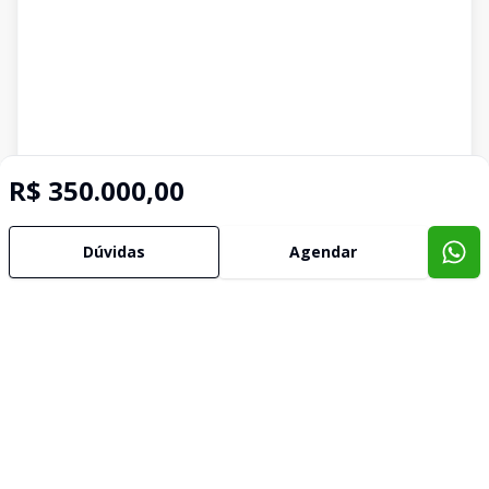
R$ 350.000,00
Dúvidas
Agendar
Imóveis semelhantes
Confira imóveis semelhantes
Cód:
479018
Comparar
Có