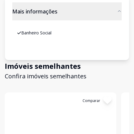
Mais informações
Banheiro Social
Imóveis semelhantes
Confira imóveis semelhantes
Cód:
479080
Comparar
Có