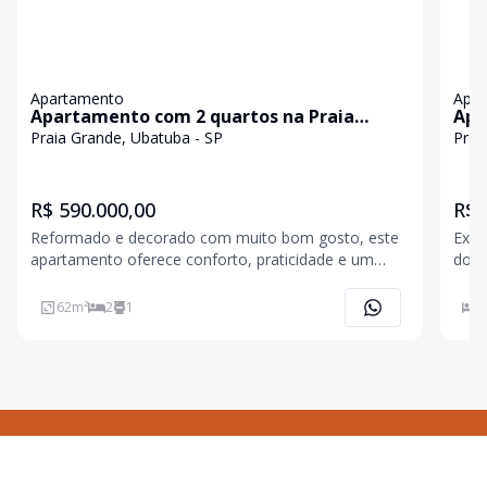
Apartamento
Apa
Apartamento com 2 quartos na Praia
Apa
Grande
Gra
Praia Grande, Ubatuba - SP
Prai
R$ 590.000,00
R$ 
Reformado e decorado com muito bom gosto, este
Exce
apartamento oferece conforto, praticidade e um
dorm
excelente aproveitamento dos espaços. São 2
cozi
dormitórios com ar-condicionado, 01 banheiro, sala
com 
62
m²
2
1
2
de estar e jantar integradas, também climatizada,
para
cozinha ampla
privil