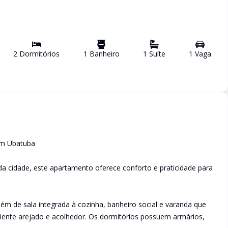
2
Dormitório
s
1
Banheiro
1
Suíte
1
Vaga
em Ubatuba
a cidade, este apartamento oferece conforto e praticidade para
lém de sala integrada à cozinha, banheiro social e varanda que
biente arejado e acolhedor. Os dormitórios possuem armários,