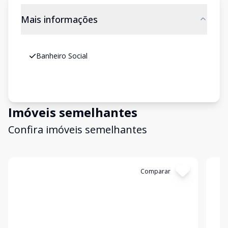
Mais informações
Banheiro Social
Imóveis semelhantes
Confira imóveis semelhantes
Cód:
479080
Comparar
Có