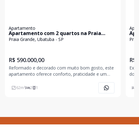
Apartamento
Apa
Apartamento com 2 quartos na Praia
Apa
Grande
Gra
Praia Grande, Ubatuba - SP
Prai
R$ 590.000,00
R$ 
Reformado e decorado com muito bom gosto, este
Exce
apartamento oferece conforto, praticidade e um
dorm
excelente aproveitamento dos espaços. São 2
cozi
dormitórios com ar-condicionado, 01 banheiro, sala
com 
62
m²
2
1
2
de estar e jantar integradas, também climatizada,
para
cozinha ampla
privil