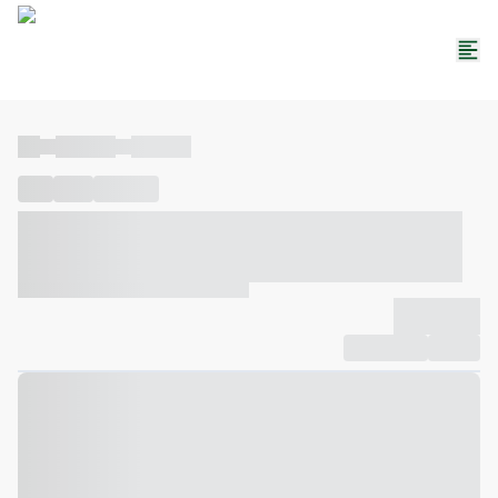
----
----- -----
----- -----
----
-----
---- ------
----- ----- -- ------ ---- ---- -- ----- ----- -----
--- ------
----- ----- -- ------ ----- ----- -- ------
-------------
Compartilhar
Favorito