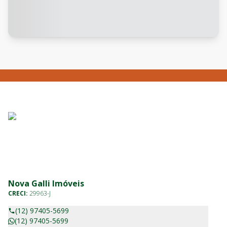
Nova Galli Imóveis
CRECI:
29963-J
(12) 97405-5699
(12) 97405-5699