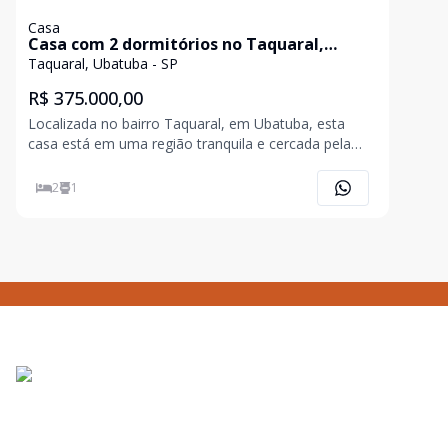
Casa
Casa com 2 dormitórios no Taquaral,
Ubatuba SP
Taquaral, Ubatuba - SP
R$ 375.000,00
Localizada no bairro Taquaral, em Ubatuba, esta
casa está em uma região tranquila e cercada pela
natureza, ideal para quem busca sossego e qualidade
de vida. O bairro é conhecido pelo clima residencial,
2
1
proximidade com áreas verdes e fácil acesso a
cachoe