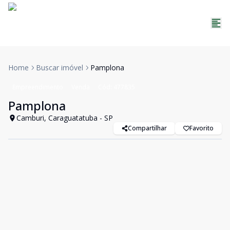
Home
Buscar imóvel
Pamplona
Empreendimento
Venda
Cód:
477835
Pamplona
Camburi, Caraguatatuba - SP
Compartilhar
Favorito