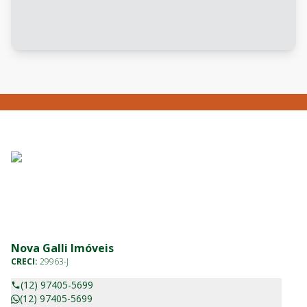
Nova Galli Imóveis
CRECI:
29963-J
(12) 97405-5699
(12) 97405-5699