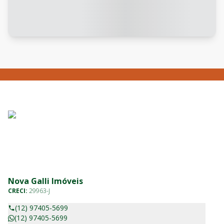
Nova Galli Imóveis
CRECI:
29963-J
(12) 97405-5699
(12) 97405-5699