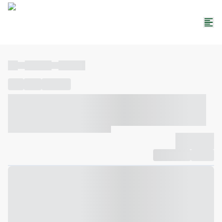
----
----- -----
----- -----
----
-----
---- ------
----- ----- -- ------ ---- ---- -- ----- ----- -----
--- ------
----- ----- -- ------ ----- ----- -- ------
-------------
Compartilhar
Favorito