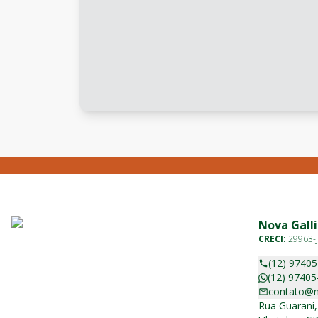
Nova Galli
CRECI:
29963-J
(12) 9740
(12) 97405
contato@n
Rua Guarani,