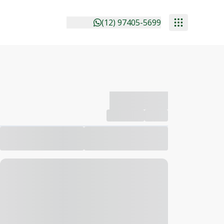
(12) 97405-5699
-------------
Compartilhar
Favorito