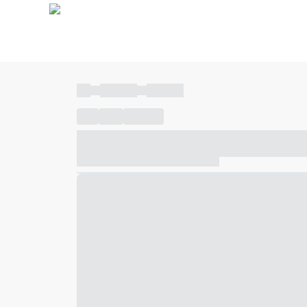
----
----- -----
----- -----
----
-----
---- ------
----- ----- -- ------ ---- ---- -- ---
----- ----- -- ------ ----- ----- -- ------