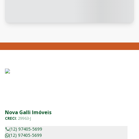
Nova Galli Imóveis
CRECI:
29963-J
(12) 97405-5699
(12) 97405-5699