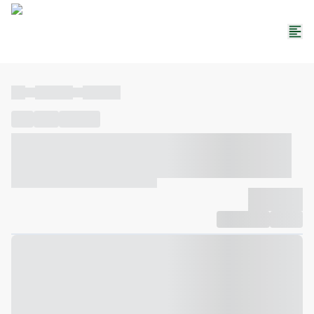
----
----- -----
----- -----
----
-----
---- ------
----- ----- -- ------ ---- ---- -- ----- ----- -----
--- ------
----- ----- -- ------ ----- ----- -- ------
-------------
Compartilhar
Favorito