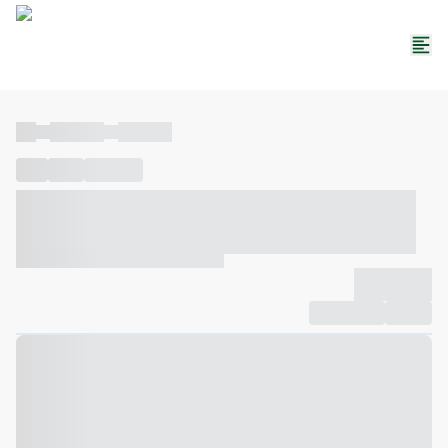
----
----- -----
----- -----
----
-----
---- ------
----- ----- -- ------ ---- ---- -- ----- ----- -----
--- ------
----- ----- -- ------ ----- ----- -- ------
-------------
Compartilhar
Favorito