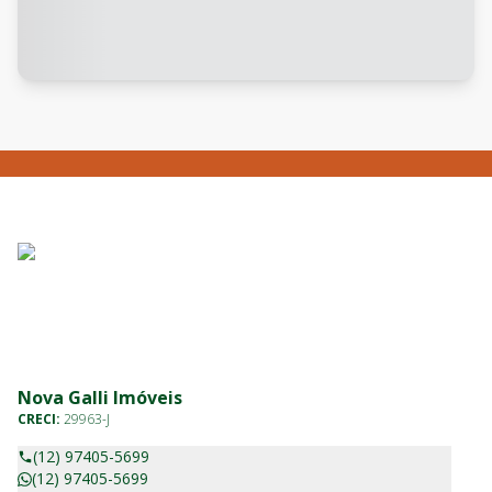
Nova Galli Imóveis
CRECI:
29963-J
(12) 97405-5699
(12) 97405-5699