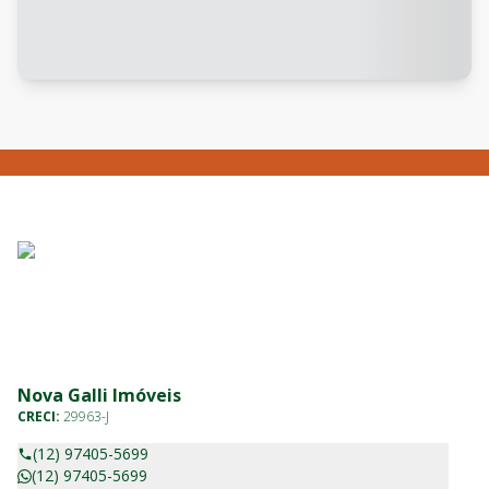
Nova Galli Imóveis
CRECI:
29963-J
(12) 97405-5699
(12) 97405-5699