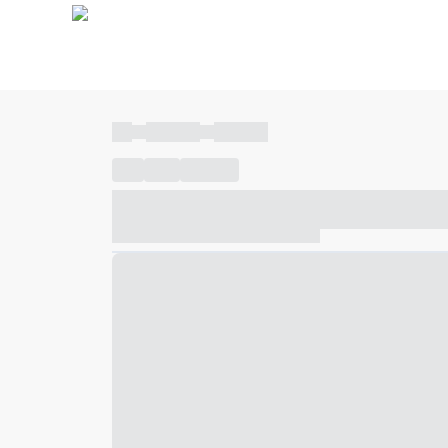
----
----- -----
----- -----
----
-----
---- ------
----- ----- -- ------ ---- ---- -- ---
----- ----- -- ------ ----- ----- -- ------