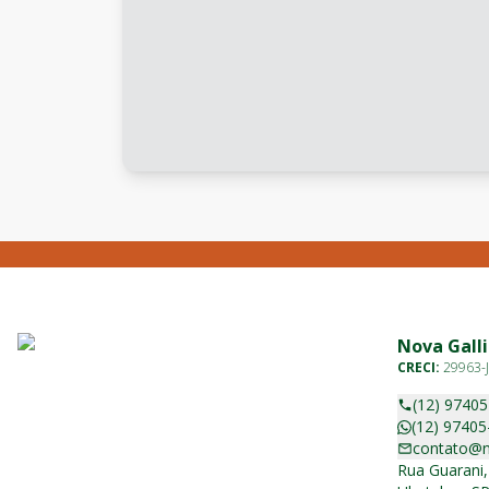
Nova Galli
CRECI:
29963-J
(12) 9740
(12) 97405
contato@n
Rua Guarani,