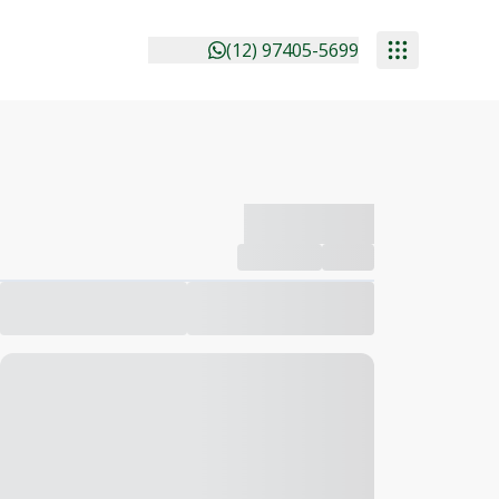
(12) 97405-5699
-------------
Compartilhar
Favorito