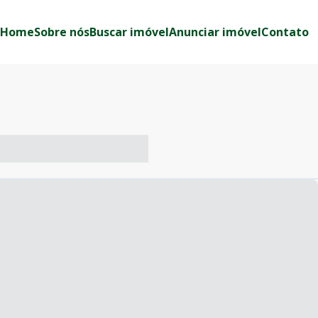
Home
Sobre nós
Buscar imóvel
Anunciar imóvel
Contato
-- ----- ----- --- ------