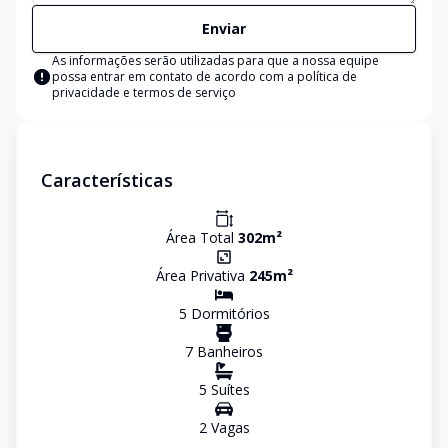
Enviar
As informações serão utilizadas para que a nossa equipe
possa entrar em contato de acordo com a
política de
privacidade e termos de serviço
Características
Área Total
302
m²
Área Privativa
245
m²
5
Dormitório
s
7
Banheiro
s
5
Suíte
s
2
Vaga
s