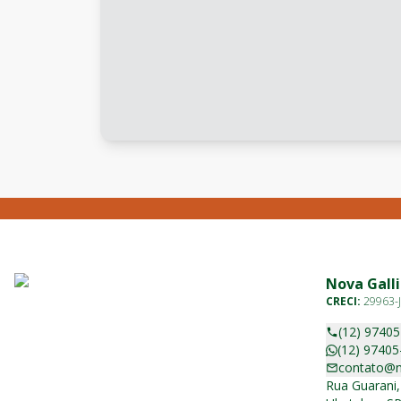
Nova Galli
CRECI:
29963-J
(12) 9740
(12) 97405
contato@n
Rua Guarani,