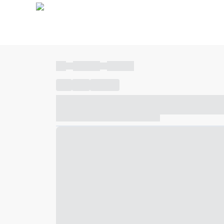
----
----- -----
----- -----
----
-----
---- ------
----- ----- -- ------ ---- ---- -- ---
----- ----- -- ------ ----- ----- -- ------