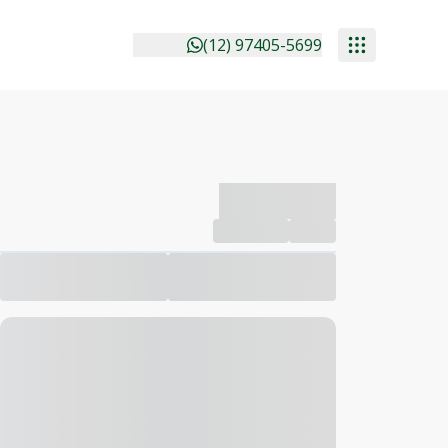
(12) 97405-5699
-------------
Compartilhar
Favorito