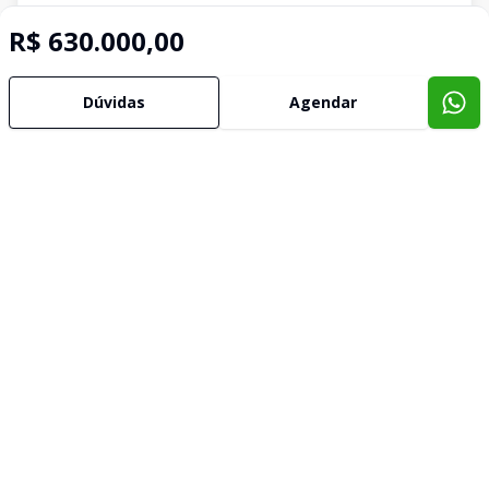
R$ 630.000,00
Dúvidas
Agendar
Imóveis semelhantes
Confira imóveis semelhantes
Cód:
478419
Comparar
Có