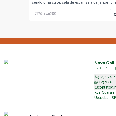
sendo uma suíte, sala de estar, sala de jantar, um
banheiro social, cozinha, lavanderia, três sacada
vaga de garagem coberta, armário náutico, 450
70
m²
2
2
metros da orla. O piso da sala requer reforma.
Nova Galli
CRECI:
29963-J
(12) 9740
(12) 97405
contato@n
Rua Guarani,
Ubatuba - SP