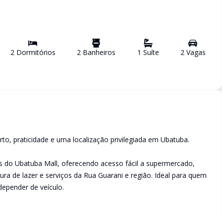
2
Dormitório
s
2
Banheiro
s
1
Suíte
2
Vaga
s
o, praticidade e uma localização privilegiada em Ubatuba.
 do Ubatuba Mall, oferecendo acesso fácil a supermercado,
utura de lazer e serviços da Rua Guarani e região. Ideal para quem
depender de veículo.