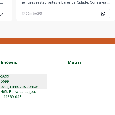
melhores restaurantes e bares da Cidade. Com área de
s, uma
lazer na cobertura, dispõe: piscina, forno de pizza,
cozinha aberta integrando sala de tv e de jantar,
66
m²
2
1
lavanderia, banheiro social, 2 dormitórios sendo1
 Imóveis
Matriz
5-5699
-5699
ovagalliimoveis.com.br
 465, Barra da Lagoa,
 - 11689-046