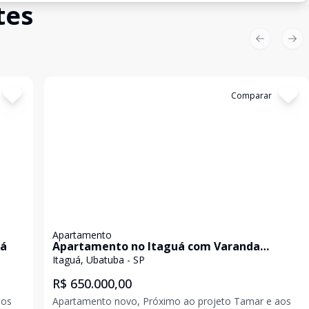
tes
Previous sl
Nex
Cód:
38498
Comparar
Apartamento
uá
Apartamento no Itaguá com Varanda
Gourmet e Piscina.
Itaguá, Ubatuba - SP
R$ 650.000,00
ios
Apartamento novo, Próximo ao projeto Tamar e aos