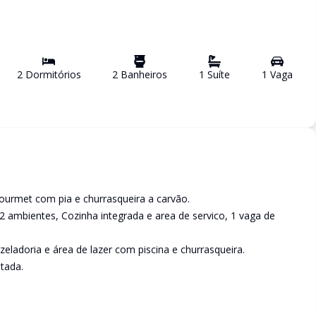
2
Dormitório
s
2
Banheiro
s
1
Suíte
1
Vaga
urmet com pia e churrasqueira a carvão.
a 2 ambientes, Cozinha integrada e area de servico, 1 vaga de
ladoria e área de lazer com piscina e churrasqueira.
tada.